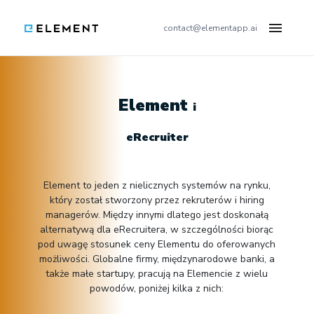
×
contact@elementapp.ai
System rekrutacyjny (ATS) Element:
Funkcjonalności
Opinie
Element
i
Cennik
eRecruiter
Blog
Wiedza
Element to jeden z nielicznych systemów na rynku,
który został stworzony przez rekruterów i hiring
managerów. Między innymi dlatego jest doskonałą
alternatywą dla eRecruitera, w szczególności biorąc
SPRAWDŹ DEMO
pod uwagę stosunek ceny Elementu do oferowanych
możliwości. Globalne firmy, międzynarodowe banki, a
także małe startupy, pracują na Elemencie z wielu
ENG
powodów, poniżej kilka z nich: