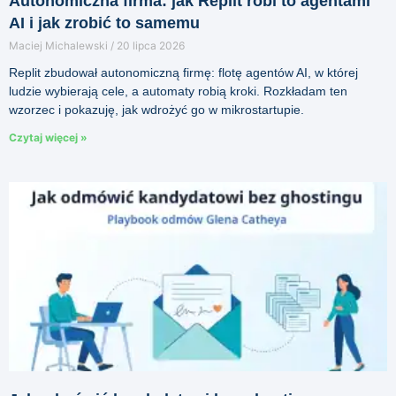
Autonomiczna firma: jak Replit robi to agentami
AI i jak zrobić to samemu
Maciej Michalewski
20 lipca 2026
Replit zbudował autonomiczną firmę: flotę agentów AI, w której
ludzie wybierają cele, a automaty robią kroki. Rozkładam ten
wzorzec i pokazuję, jak wdrożyć go w mikrostartupie.
Czytaj więcej »