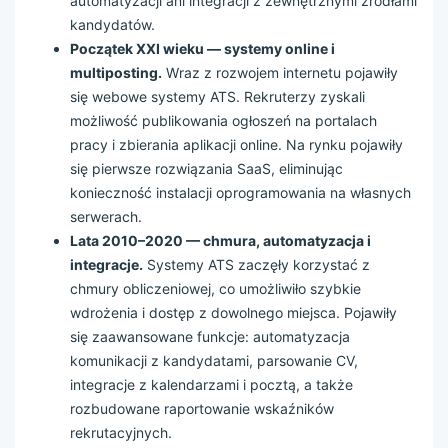
automatyzacji ani integracji z zewnętrznymi źródłami
kandydatów.
Początek XXI wieku — systemy online i
multiposting.
Wraz z rozwojem internetu pojawiły
się webowe systemy ATS. Rekruterzy zyskali
możliwość publikowania ogłoszeń na portalach
pracy i zbierania aplikacji online. Na rynku pojawiły
się pierwsze rozwiązania SaaS, eliminując
konieczność instalacji oprogramowania na własnych
serwerach.
Lata 2010–2020 — chmura, automatyzacja i
integracje.
Systemy ATS zaczęły korzystać z
chmury obliczeniowej, co umożliwiło szybkie
wdrożenia i dostęp z dowolnego miejsca. Pojawiły
się zaawansowane funkcje: automatyzacja
komunikacji z kandydatami, parsowanie CV,
integracje z kalendarzami i pocztą, a także
rozbudowane raportowanie wskaźników
rekrutacyjnych.