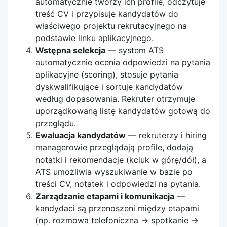
automatycznie tworzy ich profile, odczytuje
treść CV i przypisuje kandydatów do
właściwego projektu rekrutacyjnego na
podstawie linku aplikacyjnego.
Wstępna selekcja
— system ATS
automatycznie ocenia odpowiedzi na pytania
aplikacyjne (scoring), stosuje pytania
dyskwalifikujące i sortuje kandydatów
według dopasowania. Rekruter otrzymuje
uporządkowaną listę kandydatów gotową do
przeglądu.
Ewaluacja kandydatów
— rekruterzy i hiring
managerowie przeglądają profile, dodają
notatki i rekomendacje (kciuk w górę/dół), a
ATS umożliwia wyszukiwanie w bazie po
treści CV, notatek i odpowiedzi na pytania.
Zarządzanie etapami i komunikacja
—
kandydaci są przenoszeni między etapami
(np. rozmowa telefoniczna → spotkanie →