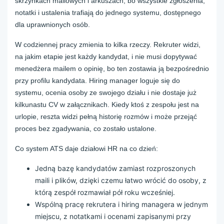
skrzynkach mailowych i arkuszach, bo wszystkie zgłoszenia,
notatki i ustalenia trafiają do jednego systemu, dostępnego
dla uprawnionych osób.
W codziennej pracy zmienia to kilka rzeczy. Rekruter widzi,
na jakim etapie jest każdy kandydat, i nie musi dopytywać
menedżera mailem o opinię, bo ten zostawia ją bezpośrednio
przy profilu kandydata. Hiring manager loguje się do
systemu, ocenia osoby ze swojego działu i nie dostaje już
kilkunastu CV w załącznikach. Kiedy ktoś z zespołu jest na
urlopie, reszta widzi pełną historię rozmów i może przejąć
proces bez zgadywania, co zostało ustalone.
Co system ATS daje działowi HR na co dzień:
Jedną bazę kandydatów zamiast rozproszonych
maili i plików, dzięki czemu łatwo wrócić do osoby, z
którą zespół rozmawiał pół roku wcześniej.
Wspólną pracę rekrutera i hiring managera w jednym
miejscu, z notatkami i ocenami zapisanymi przy