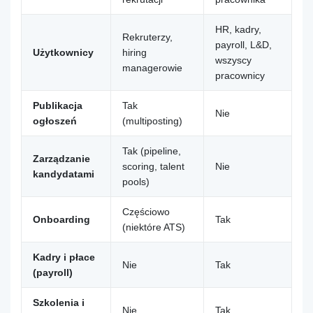
HR, kadry,
Rekruterzy,
payroll, L&D,
Użytkownicy
hiring
wszyscy
managerowie
pracownicy
Publikacja
Tak
Nie
ogłoszeń
(multiposting)
Tak (pipeline,
Zarządzanie
scoring, talent
Nie
kandydatami
pools)
Częściowo
Onboarding
Tak
(niektóre ATS)
Kadry i płace
Nie
Tak
(payroll)
Szkolenia i
Nie
Tak