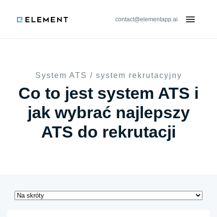
×
System rekrutacyjny (ATS) Element:
contact@elementapp.ai
Funkcjonalności
Opinie
System ATS / system rekrutacyjny
Cennik
Co to jest system ATS i
Blog
jak wybrać najlepszy
Wiedza
ATS do rekrutacji
SPRAWDŹ DEMO
ENG