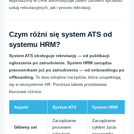
wyposażony w CRM automatyzuje zatem zarówno sprzedaż
usług rekrutacyjnych, jak i proces rekrutacji.
Czym różni się system ATS od
systemu HRM?
System ATS obsługuje rekrutację — od publikacji
ogłoszenia po zatrudnienie. System HRM zarządza
pracownikami już po zatrudnieniu — od onboardingu po
offboarding.
To dwa odrębne narzędzia, które uzupełniają
się w ekosystemie HR. Poniższa tabela przedstawia
kluczowe różnice:
Aspekt
System ATS
System HRM
Zarządzanie
Zarządzanie
Główny cel
procesem
cyklem życia
rekrutacji
pracownika