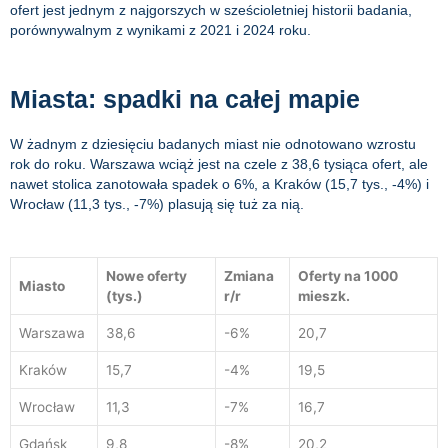
ofert jest jednym z najgorszych w sześcioletniej historii badania,
porównywalnym z wynikami z 2021 i 2024 roku.
Miasta: spadki na całej mapie
W żadnym z dziesięciu badanych miast nie odnotowano wzrostu
rok do roku. Warszawa wciąż jest na czele z 38,6 tysiąca ofert, ale
nawet stolica zanotowała spadek o 6%, a Kraków (15,7 tys., -4%) i
Wrocław (11,3 tys., -7%) plasują się tuż za nią.
Nowe oferty
Zmiana
Oferty na 1000
Miasto
(tys.)
r/r
mieszk.
Warszawa
38,6
-6%
20,7
Kraków
15,7
-4%
19,5
Wrocław
11,3
-7%
16,7
Gdańsk
9,8
-8%
20,2