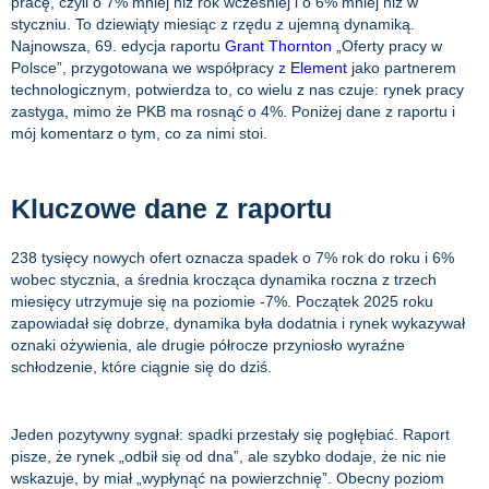
pracę, czyli o 7% mniej niż rok wcześniej i o 6% mniej niż w
styczniu. To dziewiąty miesiąc z rzędu z ujemną dynamiką.
Najnowsza, 69. edycja raportu
Grant Thornton
„Oferty pracy w
Polsce”, przygotowana we współpracy z
Element
jako partnerem
technologicznym, potwierdza to, co wielu z nas czuje: rynek pracy
zastyga, mimo że PKB ma rosnąć o 4%. Poniżej dane z raportu i
mój komentarz o tym, co za nimi stoi.
Kluczowe dane z raportu
238 tysięcy nowych ofert oznacza spadek o 7% rok do roku i 6%
wobec stycznia, a średnia krocząca dynamika roczna z trzech
miesięcy utrzymuje się na poziomie -7%. Początek 2025 roku
zapowiadał się dobrze, dynamika była dodatnia i rynek wykazywał
oznaki ożywienia, ale drugie półrocze przyniosło wyraźne
schłodzenie, które ciągnie się do dziś.
Jeden pozytywny sygnał: spadki przestały się pogłębiać. Raport
pisze, że rynek „odbił się od dna”, ale szybko dodaje, że nic nie
wskazuje, by miał „wypłynąć na powierzchnię”. Obecny poziom