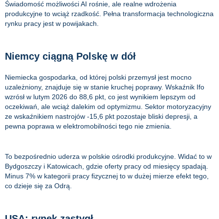
Świadomość możliwości AI rośnie, ale realne wdrożenia
produkcyjne to wciąż rzadkość. Pełna transformacja technologiczna
rynku pracy jest w powijakach.
Niemcy ciągną Polskę w dół
Niemiecka gospodarka, od której polski przemysł jest mocno
uzależniony, znajduje się w stanie kruchej poprawy. Wskaźnik Ifo
wzrósł w lutym 2026 do 88,6 pkt, co jest wynikiem lepszym od
oczekiwań, ale wciąż dalekim od optymizmu. Sektor motoryzacyjny
ze wskaźnikiem nastrojów -15,6 pkt pozostaje bliski depresji, a
pewna poprawa w elektromobilności tego nie zmienia.
To bezpośrednio uderza w polskie ośrodki produkcyjne. Widać to w
Bydgoszczy i Katowicach, gdzie oferty pracy od miesięcy spadają.
Minus 7% w kategorii pracy fizycznej to w dużej mierze efekt tego,
co dzieje się za Odrą.
USA: rynek zastygł