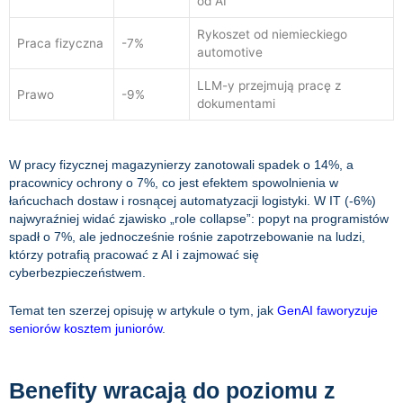
od AI
Rykoszet od niemieckiego
Praca fizyczna
-7%
automotive
LLM-y przejmują pracę z
Prawo
-9%
dokumentami
W pracy fizycznej magazynierzy zanotowali spadek o 14%, a
pracownicy ochrony o 7%, co jest efektem spowolnienia w
łańcuchach dostaw i rosnącej automatyzacji logistyki. W IT (-6%)
najwyraźniej widać zjawisko „role collapse”: popyt na programistów
spadł o 7%, ale jednocześnie rośnie zapotrzebowanie na ludzi,
którzy potrafią pracować z AI i zajmować się
cyberbezpieczeństwem.
Temat ten szerzej opisuję w artykule o tym, jak
GenAI faworyzuje
seniorów kosztem juniorów
.
Benefity wracają do poziomu z