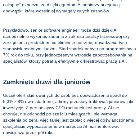
collapse” oznacza, że dzięki agentom AI seniorzy przejmują
obowiązki, które wcześniej wymagały całych zespołów.
Przykładowo, senior software engineer może dziś dzięki AI
samodzielnie wykonać zadania z zakresu analizy biznesowej czy
zarządzania produktem, co eliminuje potrzebę obsadzania tych
stanowisk osobnymi ludźmi. Stąd spadek popytu na programistów o
7% rok do roku, przy jednoczesnym wzroście zapotrzebowania na
specjalistów, którzy potrafią efektywnie orkiestrować pracą z AI.
Zamknięte drzwi dla juniorów
Udział ofert skierowanych do osób bez doświadczenia spadł do
5,3% z 8% dwa lata temu, a firmy przestały traktować juniorów jako
inwestycję. Z perspektywy CFO rachunek jest prosty: AI nie
choruje, nie odchodzi po sześciu miesiącach i nie wymaga
szkolenia od zera, więc taniej jest zapłacić więcej doświadczonemu
specjaliście wyposażonemu w narzędzia AI niż mentorować
nowicjusza przez pół roku.