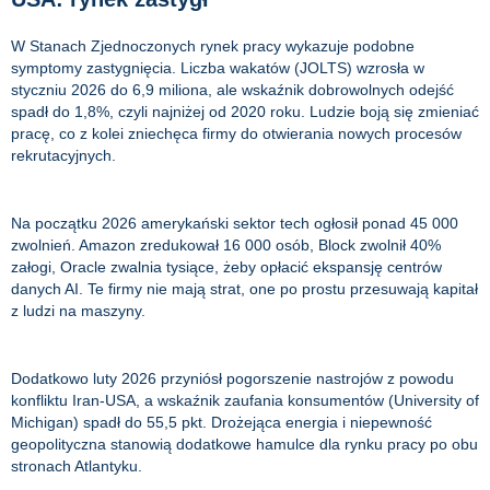
W Stanach Zjednoczonych rynek pracy wykazuje podobne
symptomy zastygnięcia. Liczba wakatów (JOLTS) wzrosła w
styczniu 2026 do 6,9 miliona, ale wskaźnik dobrowolnych odejść
spadł do 1,8%, czyli najniżej od 2020 roku. Ludzie boją się zmieniać
pracę, co z kolei zniechęca firmy do otwierania nowych procesów
rekrutacyjnych.
Na początku 2026 amerykański sektor tech ogłosił ponad 45 000
zwolnień. Amazon zredukował 16 000 osób, Block zwolnił 40%
załogi, Oracle zwalnia tysiące, żeby opłacić ekspansję centrów
danych AI. Te firmy nie mają strat, one po prostu przesuwają kapitał
z ludzi na maszyny.
Dodatkowo luty 2026 przyniósł pogorszenie nastrojów z powodu
konfliktu Iran-USA, a wskaźnik zaufania konsumentów (University of
Michigan) spadł do 55,5 pkt. Drożejąca energia i niepewność
geopolityczna stanowią dodatkowe hamulce dla rynku pracy po obu
stronach Atlantyku.