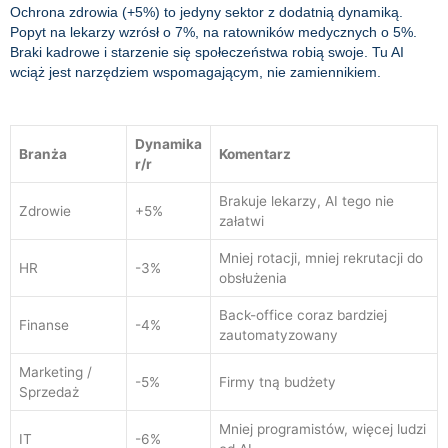
Ochrona zdrowia (+5%) to jedyny sektor z dodatnią dynamiką.
Popyt na lekarzy wzrósł o 7%, na ratowników medycznych o 5%.
Braki kadrowe i starzenie się społeczeństwa robią swoje. Tu AI
wciąż jest narzędziem wspomagającym, nie zamiennikiem.
Dynamika
Branża
Komentarz
r/r
Brakuje lekarzy, AI tego nie
Zdrowie
+5%
załatwi
Mniej rotacji, mniej rekrutacji do
HR
-3%
obsłużenia
Back-office coraz bardziej
Finanse
-4%
zautomatyzowany
Marketing /
-5%
Firmy tną budżety
Sprzedaż
Mniej programistów, więcej ludzi
IT
-6%