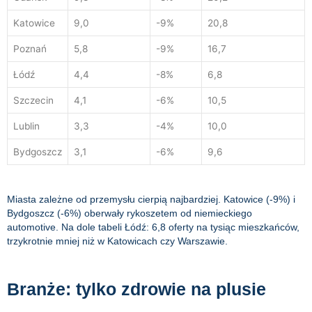
Katowice
9,0
-9%
20,8
Poznań
5,8
-9%
16,7
Łódź
4,4
-8%
6,8
Szczecin
4,1
-6%
10,5
Lublin
3,3
-4%
10,0
Bydgoszcz
3,1
-6%
9,6
Miasta zależne od przemysłu cierpią najbardziej. Katowice (-9%) i
Bydgoszcz (-6%) oberwały rykoszetem od niemieckiego
automotive. Na dole tabeli Łódź: 6,8 oferty na tysiąc mieszkańców,
trzykrotnie mniej niż w Katowicach czy Warszawie.
Branże: tylko zdrowie na plusie