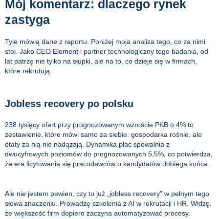
Mój komentarz: dlaczego rynek
zastyga
Tyle mówią dane z raportu. Poniżej moja analiza tego, co za nimi
stoi. Jako CEO
Element
i partner technologiczny tego badania, od
lat patrzę nie tylko na słupki, ale na to, co dzieje się w firmach,
które rekrutują.
Jobless recovery po polsku
238 tysięcy ofert przy prognozowanym wzroście PKB o 4% to
zestawienie, które mówi samo za siebie: gospodarka rośnie, ale
etaty za nią nie nadążają. Dynamika płac spowalnia z
dwucyfrowych poziomów do prognozowanych 5,5%, co potwierdza,
że era licytowania się pracodawców o kandydatów dobiega końca.
Ale nie jestem pewien, czy to już „jobless recovery” w pełnym tego
słowa znaczeniu. Prowadzę szkolenia z AI w rekrutacji i HR. Widzę,
że większość firm dopiero zaczyna automatyzować procesy.