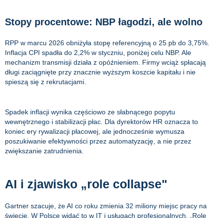
Stopy procentowe: NBP łagodzi, ale wolno
RPP w marcu 2026 obniżyła stopę referencyjną o 25 pb do 3,75%.
Inflacja CPI spadła do 2,2% w styczniu, poniżej celu NBP. Ale
mechanizm transmisji działa z opóźnieniem. Firmy wciąż spłacają
długi zaciągnięte przy znacznie wyższym koszcie kapitału i nie
spieszą się z rekrutacjami.
Spadek inflacji wynika częściowo ze słabnącego popytu
wewnętrznego i stabilizacji płac. Dla dyrektorów HR oznacza to
koniec ery rywalizacji płacowej, ale jednocześnie wymusza
poszukiwanie efektywności przez automatyzację, a nie przez
zwiększanie zatrudnienia.
AI i zjawisko „role collapse"
Gartner szacuje, że AI co roku zmienia 32 miliony miejsc pracy na
świecie. W Polsce widać to w IT i usługach profesjonalnych. „Role