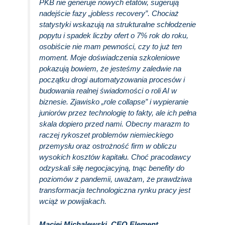
PKB nie generuje nowych etatów, sugerują
nadejście fazy „jobless recovery”. Chociaż
statystyki wskazują na strukturalne schłodzenie
popytu i spadek liczby ofert o 7% rok do roku,
osobiście nie mam pewności, czy to już ten
moment. Moje doświadczenia szkoleniowe
pokazują bowiem, że jesteśmy zaledwie na
początku drogi automatyzowania procesów i
budowania realnej świadomości o roli AI w
biznesie. Zjawisko „role collapse” i wypieranie
juniorów przez technologię to fakty, ale ich pełna
skala dopiero przed nami. Obecny marazm to
raczej rykoszet problemów niemieckiego
przemysłu oraz ostrożność firm w obliczu
wysokich kosztów kapitału. Choć pracodawcy
odzyskali siłę negocjacyjną, tnąc benefity do
poziomów z pandemii, uważam, że prawdziwa
transformacja technologiczna rynku pracy jest
wciąż w powijakach.
Maciej Michalewski, CEO Element