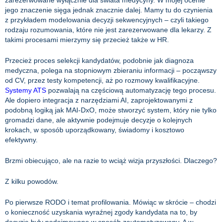
zarezerwowane wyłącznie dla świata medycyny. W mojej ocenie
jego znaczenie sięga jednak znacznie dalej. Mamy tu do czynienia
z przykładem modelowania decyzji sekwencyjnych – czyli takiego
rodzaju rozumowania, które nie jest zarezerwowane dla lekarzy. Z
takimi procesami mierzymy się przecież także w HR.
Przecież proces selekcji kandydatów, podobnie jak diagnoza
medyczna, polega na stopniowym zbieraniu informacji – począwszy
od CV, przez testy kompetencji, aż po rozmowy kwalifikacyjne.
Systemy ATS
pozwalają na częściową automatyzację tego procesu.
Ale dopiero integracja z narzędziami AI, zaprojektowanymi z
podobną logiką jak MAI-DxO, może stworzyć system, który nie tylko
gromadzi dane, ale aktywnie podejmuje decyzje o kolejnych
krokach, w sposób uporządkowany, świadomy i kosztowo
efektywny.
Brzmi obiecująco, ale na razie to wciąż wizja przyszłości. Dlaczego?
Z kilku powodów.
Po pierwsze RODO i temat profilowania. Mówiąc w skrócie – chodzi
o konieczność uzyskania wyraźnej zgody kandydata na to, by