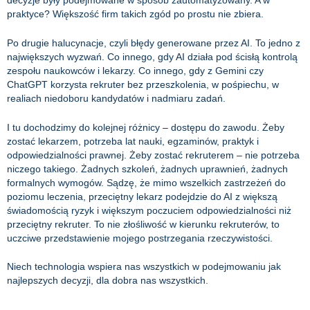
decyzje były podejmowane w sposób zautomatyzowany. A w
praktyce? Większość firm takich zgód po prostu nie zbiera.
Po drugie halucynacje, czyli błędy generowane przez AI. To jedno z
największych wyzwań. Co innego, gdy AI działa pod ścisłą kontrolą
zespołu naukowców i lekarzy. Co innego, gdy z Gemini czy
ChatGPT korzysta rekruter bez przeszkolenia, w pośpiechu, w
realiach niedoboru kandydatów i nadmiaru zadań.
I tu dochodzimy do kolejnej różnicy – dostępu do zawodu. Żeby
zostać lekarzem, potrzeba lat nauki, egzaminów, praktyk i
odpowiedzialności prawnej. Żeby zostać rekruterem – nie potrzeba
niczego takiego. Żadnych szkoleń, żadnych uprawnień, żadnych
formalnych wymogów. Sądzę, że mimo wszelkich zastrzeżeń do
poziomu leczenia, przeciętny lekarz podejdzie do AI z większą
świadomością ryzyk i większym poczuciem odpowiedzialności niż
przeciętny rekruter. To nie złośliwość w kierunku rekruterów, to
uczciwe przedstawienie mojego postrzegania rzeczywistości.
Niech technologia wspiera nas wszystkich w podejmowaniu jak
najlepszych decyzji, dla dobra nas wszystkich.