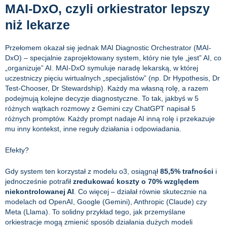
MAI-DxO, czyli orkiestrator lepszy
niż lekarze
Przełomem okazał się jednak MAI Diagnostic Orchestrator (MAI-
DxO) – specjalnie zaprojektowany system, który nie tyle „jest” AI, co
„organizuje” AI. MAI-DxO symuluje naradę lekarską, w której
uczestniczy pięciu wirtualnych „specjalistów” (np. Dr Hypothesis, Dr
Test-Chooser, Dr Stewardship). Każdy ma własną rolę, a razem
podejmują kolejne decyzje diagnostyczne. To tak, jakbyś w 5
różnych wątkach rozmowy z Gemini czy ChatGPT napisał 5
różnych promptów. Każdy prompt nadaje AI inną rolę i przekazuje
mu inny kontekst, inne reguły działania i odpowiadania.
Efekty?
Gdy system ten korzystał z modelu o3, osiągnął
85,5% trafności
i
jednocześnie potrafił
zredukować koszty o 70% względem
niekontrolowanej AI
. Co więcej – działał równie skutecznie na
modelach od OpenAI, Google (Gemini), Anthropic (Claude) czy
Meta (Llama). To solidny przykład tego, jak przemyślane
orkiestracje mogą zmienić sposób działania dużych modeli