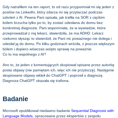
Gdy natrafiłem na ten raport, to od razu przypomniał mi się jeden z
postów na LinkedIn, który zdarza mi się przytaczać podczas
szkoleń z AI. Pewna Pani opisała, jak trafiła na SOR z ciężkim
bólem brzucha tylko po to, by zostać odesłana do domu bez
konkretnej diagnozie. Pani wspomniała, że w wywiadzie, które
przeprowadzał z nią lekarz, stwierdziła, że ma ADHD. Lekarz
rzekomo słysząc to stwierdził, że Pani nic poważnego nie dolega i
odesłał ją do domu. Po kilku godzinach wróciła, z jeszcze większym
bólem i dopiero wówczas wzięto sprawę na poważnie.
Co to ma wspólnego z AI?
Ano to, że jeden z komentujących skopiował opisane przez autorkę
posta objawy (nie pamiętam ich, więc ich nie przytoczę). Następnie
skopiowane objawy wkleił do ChatGPT i poprosił o diagnozę.
Diagnoza ChatGPT okazała się trafiona.
Badanie
Microsoft opublikował niedawno badanie
Sequential Diagnosis with
Language Models
, opracowane przez ekspertów z zespołu