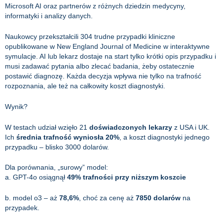
Microsoft AI oraz partnerów z różnych dziedzin medycyny,
informatyki i analizy danych.
Naukowcy przekształcili 304 trudne przypadki kliniczne
opublikowane w New England Journal of Medicine w interaktywne
symulacje. AI lub lekarz dostaje na start tylko krótki opis przypadku i
musi zadawać pytania albo zlecać badania, żeby ostatecznie
postawić diagnozę. Każda decyzja wpływa nie tylko na trafność
rozpoznania, ale też na całkowity koszt diagnostyki.
Wynik?
W testach udział wzięło 21
doświadczonych lekarzy
z USA i UK.
Ich
średnia trafność wyniosła 20%
, a koszt diagnostyki jednego
przypadku – blisko 3000 dolarów.
Dla porównania, „surowy” model:
a. GPT-4o osiągnął
49% trafności
przy niższym koszcie
b. model o3 – aż
78,6%
, choć za cenę aż
7850 dolarów
na
przypadek.