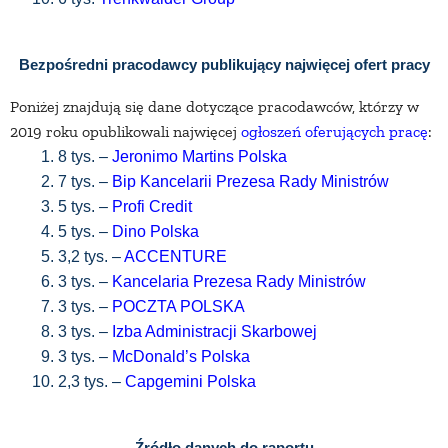
Bezpośredni pracodawcy publikujący najwięcej ofert pracy
Poniżej znajdują się dane dotyczące pracodawców, którzy w
2019 roku opublikowali najwięcej
ogłoszeń oferujących pracę
:
8 tys. –
Jeronimo Martins Polska
7 tys. –
Bip Kancelarii Prezesa Rady Ministrów
5 tys. –
Profi Credit
5 tys. –
Dino Polska
3,2 tys. –
ACCENTURE
3 tys. –
Kancelaria Prezesa Rady Ministrów
3 tys. –
POCZTA POLSKA
3 tys. –
Izba Administracji Skarbowej
3 tys. –
McDonald’s Polska
2,3 tys. –
Capgemini Polska
Źródło danych do raportu