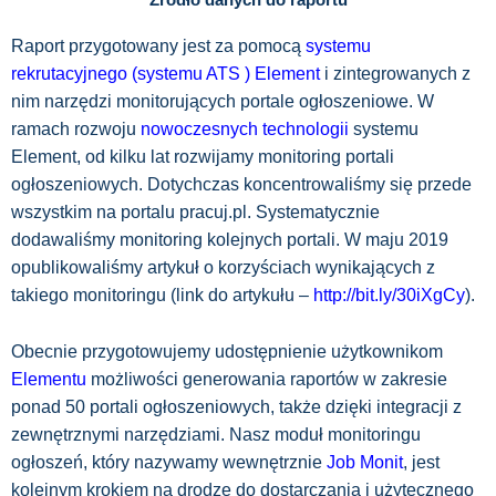
Raport przygotowany jest za pomocą
systemu
rekrutacyjnego (systemu ATS ) Element
i zintegrowanych z
nim narzędzi monitorujących portale ogłoszeniowe. W
ramach rozwoju
nowoczesnych technologii
systemu
Element, od kilku lat rozwijamy monitoring portali
ogłoszeniowych. Dotychczas koncentrowaliśmy się przede
wszystkim na portalu pracuj.pl. Systematycznie
dodawaliśmy monitoring kolejnych portali. W maju 2019
opublikowaliśmy artykuł o korzyściach wynikających z
takiego monitoringu (link do artykułu –
http://bit.ly/30iXgCy
).
Obecnie przygotowujemy udostępnienie użytkownikom
Elementu
możliwości generowania raportów w zakresie
ponad 50 portali ogłoszeniowych, także dzięki integracji z
zewnętrznymi narzędziami. Nasz moduł monitoringu
ogłoszeń, który nazywamy wewnętrznie
Job Monit
, jest
kolejnym krokiem na drodze do dostarczania i użytecznego