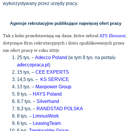
wykorzystywany przez urzędy pracy.
Agencje rekrutacyjne publikujące najwięcej ofert pracy
Tak z kolei przedstawiają się dane, które zebrał
ATS Element
,
dotyczące firm rekrutacyjnych i ilości opublikowanych przez
nie ofert pracy w roku 2019:
25 tys. –
Adecco Poland
(w tym 8 tys. na portalu
adeccopraca.pl
)
15 tys. –
CEE EXPERTS
14,5 tys. –
KS SERVICE
13 tys. –
Manpower Group
9 tys. –
HAYS Poland
8,7 tys. –
Silverhand
8,3 tys. –
RANDSTAD POLSKA
8 tys. –
LimnusWork
6 tys. –
LeasingTeam
6 tys.
Trenkwalder Group